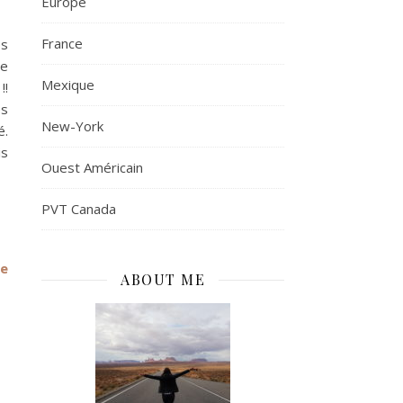
Europe
France
es
de
Mexique
!!
es
New-York
é.
is
Ouest Américain
PVT Canada
ce
ABOUT ME