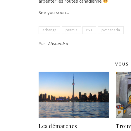
arpenter les routes canadienne
See you soon…
echange
permis
PVT
pvt canada
Par
Alexandra
VOUS 
Les démarches
Trouv