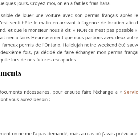
lques jours. Croyez-moi, on en a fait les frais haha.
t possible de louer une voiture avec son permis français après l
’est senti bête le matin en arrivant à l’agence de location afin 
d, et que le monsieur nous à dit: « NON ce n’est pas possible » 
vait rien à faire. Heureusement que nous partions avec deux autr
 le fameux permis de l’Ontario. Hallelujah notre weekend été sauv
euxième fois, j’ai décidé de faire échanger mon permis frança
nquille lors de nos futures escapades.
uments
documents nécessaires, pour ensuite faire l’échange a «
Servi
dont vous aurez besoin :
ment on ne me l’a pas demandé, mais au cas où j’avais prévu une