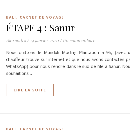
,
BALI
CARNET DE VOYAGE
ÉTAPE 4 : Sanur
Alexandra
/
14 janvier 2020
/
Un commentaire
Nous quittons le Munduk Moding Plantation à 9h, (avec 
chauffeur trouvé sur internet et que nous avons contactés p
WhatsApp) pour nous rendre dans le sud de l’île à Sanur. No
souhaitions…
LIRE LA SUITE
,
BALI
CARNET DE VOYAGE