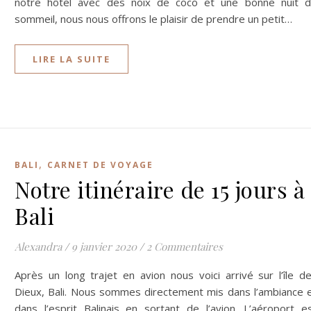
notre hôtel avec des noix de coco et une bonne nuit 
sommeil, nous nous offrons le plaisir de prendre un petit…
LIRE LA SUITE
,
BALI
CARNET DE VOYAGE
Notre itinéraire de 15 jours à
Bali
Alexandra
/
9 janvier 2020
/
2 Commentaires
Après un long trajet en avion nous voici arrivé sur l’île d
Dieux, Bali. Nous sommes directement mis dans l’ambiance 
dans l’esprit Balinais en sortant de l’avion. L’aéroport e