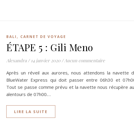
,
BALI
CARNET DE VOYAGE
ÉTAPE 5 : Gili Meno
Alexandra
/
14 janvier 2020
/
Aucun commentaire
Après un réveil aux aurores, nous attendons la navette 
BlueWater Express qui doit passer entre 06h30 et 07h0
Tout se passe comme prévu et la navette nous récupère a
alentours de 07h00.…
LIRE LA SUITE