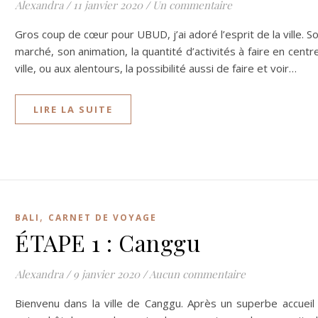
Alexandra
/
11 janvier 2020
/
Un commentaire
Gros coup de cœur pour UBUD, j’ai adoré l’esprit de la ville. S
marché, son animation, la quantité d’activités à faire en centr
ville, ou aux alentours, la possibilité aussi de faire et voir…
LIRE LA SUITE
,
BALI
CARNET DE VOYAGE
ÉTAPE 1 : Canggu
Alexandra
/
9 janvier 2020
/
Aucun commentaire
Bienvenu dans la ville de Canggu. Après un superbe accueil