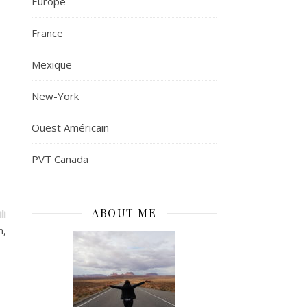
Europe
France
Mexique
New-York
Ouest Américain
PVT Canada
ABOUT ME
li
n,