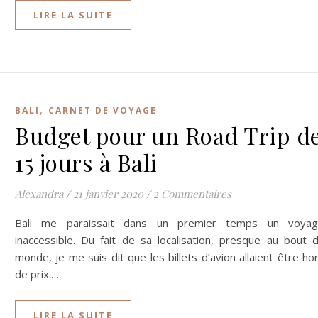
LIRE LA SUITE
,
BALI
CARNET DE VOYAGE
Budget pour un Road Trip d
15 jours à Bali
Alexandra
/
21 janvier 2020
/
2 Commentaires
Bali me paraissait dans un premier temps un voya
inaccessible. Du fait de sa localisation, presque au bout 
monde, je me suis dit que les billets d’avion allaient être ho
de prix.…
LIRE LA SUITE