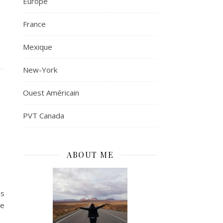
Europe
France
Mexique
New-York
Ouest Américain
PVT Canada
ABOUT ME
es
re